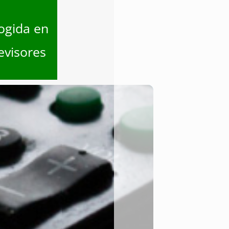
ogida en
evisores