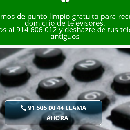
mos de punto limpio gratuito para rec
domicilio de televisores.
s al 914 606 012 y deshazte de tus tel
antiguos
91 505 00 44 LLAMA
AHORA