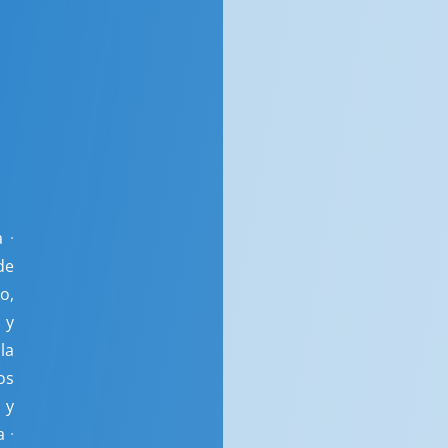
a
·
de
o,
 y
la
os
 y
a
·