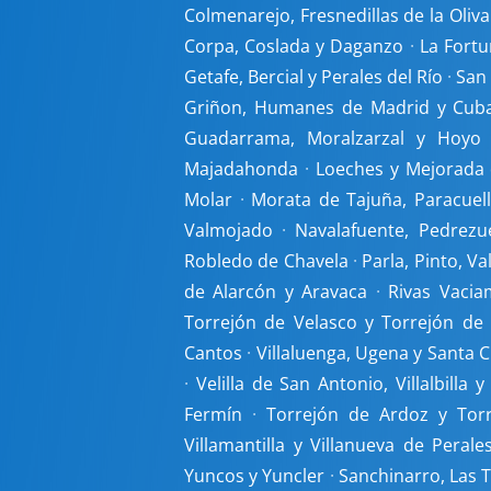
Colmenarejo, Fresnedillas de la Oliv
Corpa, Coslada y Daganzo
·
La Fortu
Getafe, Bercial y Perales del Río
·
San
Griñon, Humanes de Madrid y Cuba
Guadarrama, Moralzarzal y Hoyo
Majadahonda
·
Loeches y Mejorada
Molar
·
Morata de Tajuña, Paracuel
Valmojado
·
Navalafuente, Pedrezu
Robledo de Chavela
·
Parla, Pinto, V
de Alarcón y Aravaca
·
Rivas Vacia
Torrejón de Velasco y Torrejón de 
Cantos
·
Villaluenga, Ugena y Santa 
·
Velilla de San Antonio, Villalbilla y
Fermín
·
Torrejón de Ardoz y Tor
Villamantilla y Villanueva de Perale
Yuncos y Yuncler
·
Sanchinarro, Las 