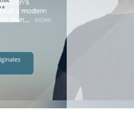
echos
o a
iginales