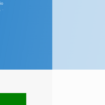
io
s
·