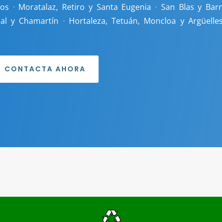
tos
·
Moratalaz, Retiro y Santa Eugenia
·
San Blas y Barr
eal y Chamartín
·
Hortaleza, Tetuán, Moncloa y Argüelle
CONTACTA AHORA