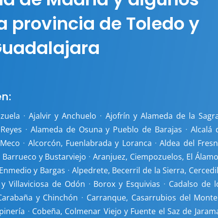
a provincia de Toledo y
uadalajara
n:
nzuela
·
Ajalvir y Anchuelo
·
Ajofrín y Alameda de la Sagr
 Reyes
·
Alameda de Osuna y Pueblo de Barajas
·
Alcalá 
 Meco
·
Alcorcón, Fuenlabrada y Loranca
·
Aldea del Fresn
l Barrueco y Bustarviejo
·
Aranjuez, Ciempozuelos, El Álamo
 Enmedio y Bargas
·
Alpedrete, Becerril de la Sierra, Cercedil
 y Villaviciosa de Odón
·
Borox y Esquivias
·
Cadalso de l
Carabaña y Chinchón
·
Carranque, Casarrubios del Monte
pinería
·
Cobeña, Colmenar Viejo y Fuente el Saz de Jaram