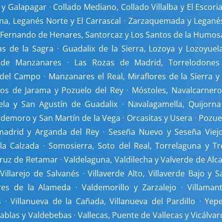
a y Galapagar
·
Collado Mediano, Collado Villalba y El Escoria
na, Leganés Norte y El Carrascal
·
Zarzaquemada y Legané
 Fernando de Henares, Santorcaz y Los Santos de la Humos
s de la Sagra
·
Guadalix de la Sierra, Lozoya y Lozoyuel
 de Manzanares
·
Las Rozas de Madrid, Torrelodones
 del Campo
·
Manzanares el Real, Miraflores de la Sierra y 
los de Jarama y Pozuelo del Rey
·
Móstoles, Navalcarnero
ela y San Agustín de Guadalix
·
Navalagamella, Quijorna
aldemoro y San Martín de la Vega
·
Orcasitas y Usera
·
Pozue
madrid y Arganda del Rey
·
Seseña Nuevo y Seseña Viej
la Calzada
·
Somosierra, Soto del Real, Torrelaguna y Tr
Cruz de Retamar
·
Valdelaguna, Valdilecha y Valverde de Alca
 Villarejo de Salvanés
·
Villaverde Alto, Villaverde Bajo y S
res de la Alameda
·
Valdemorillo y Zarzalejo
·
Villamant
s
·
Villanueva de la Cañada, Villanueva del Pardillo
·
Yepe
Tablas y Valdebebas
·
Vallecas, Puente de Vallecas y Vicálvar