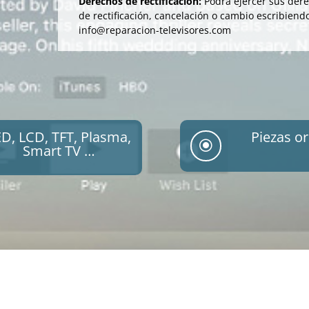
Derechos de rectificación:
Podrá ejercer sus der
de rectificación, cancelación o cambio escribiend
info@reparacion-televisores.com
ED, LCD, TFT, Plasma,
Piezas or
\
Smart TV …