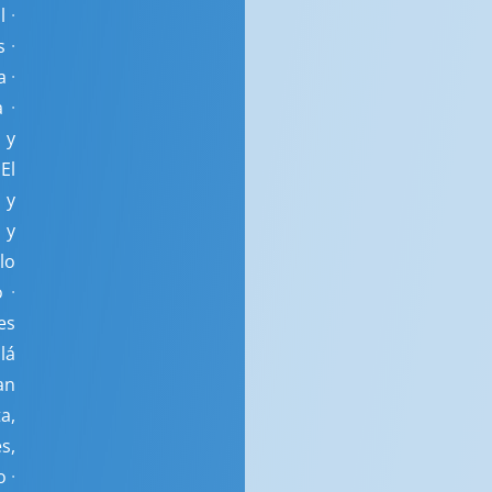
l
·
s
·
a
·
a
·
 y
El
 y
 y
lo
o
·
es
lá
an
a,
s,
o
·