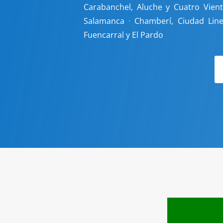
Carabanchel, Aluche y Cuatro Vien
Salamanca
·
Chamberí, Ciudad Lin
Fuencarral y El Pardo