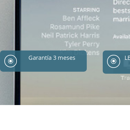
Garantía 3 meses
L
\
\