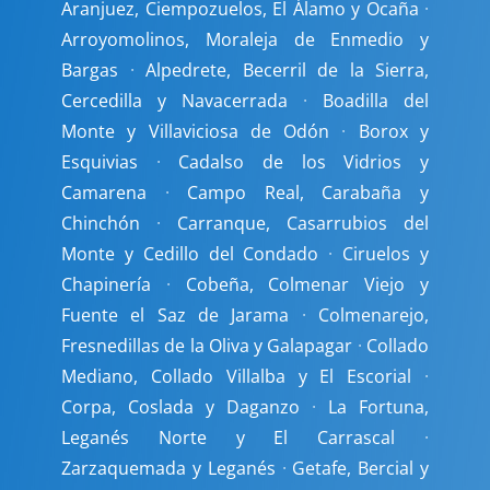
Aranjuez, Ciempozuelos, El Álamo y Ocaña
·
Arroyomolinos, Moraleja de Enmedio y
Bargas
·
Alpedrete, Becerril de la Sierra,
Cercedilla y Navacerrada
·
Boadilla del
Monte y Villaviciosa de Odón
·
Borox y
Esquivias
·
Cadalso de los Vidrios y
Camarena
·
Campo Real, Carabaña y
Chinchón
·
Carranque, Casarrubios del
Monte y Cedillo del Condado
·
Ciruelos y
Chapinería
·
Cobeña, Colmenar Viejo y
Fuente el Saz de Jarama
·
Colmenarejo,
Fresnedillas de la Oliva y Galapagar
·
Collado
Mediano, Collado Villalba y El Escorial
·
Corpa, Coslada y Daganzo
·
La Fortuna,
Leganés Norte y El Carrascal
·
Zarzaquemada y Leganés
·
Getafe, Bercial y