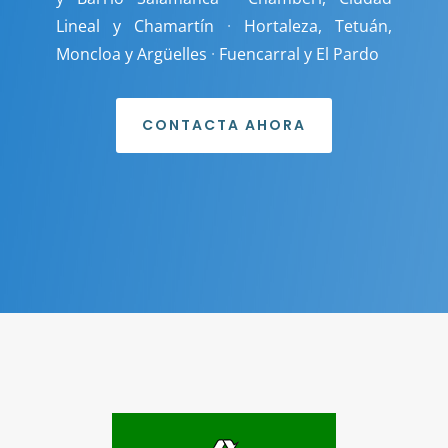
Lineal y Chamartín
·
Hortaleza, Tetuán,
Moncloa y Argüelles
·
Fuencarral y El Pardo
CONTACTA AHORA