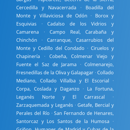
Cercedilla y Navacerrada
·
Boadilla del
Monte y Villaviciosa de Odón
·
Borox y
Esquivias
·
Cadalso de los Vidrios y
Camarena
·
Campo Real, Carabaña y
Chinchón
·
Carranque, Casarrubios del
Monte y Cedillo del Condado
·
Ciruelos y
Chapinería
·
Cobeña, Colmenar Viejo y
Fuente el Saz de Jarama
·
Colmenarejo,
Fresnedillas de la Oliva y Galapagar
·
Collado
Mediano, Collado Villalba y El Escorial
·
Corpa, Coslada y Daganzo
·
La Fortuna,
Leganés Norte y El Carrascal
·
Zarzaquemada y Leganés
·
Getafe, Bercial y
Perales del Río
·
San Fernando de Henares,
Santorcaz y Los Santos de la Humosa
·
Griñon, Humanes de Madrid y Cubas de la