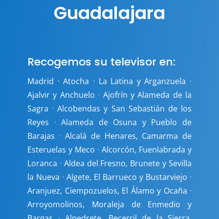
Guadalajara
Recogemos su televisor en:
Madrid · Atocha · La Latina y Arganzuela
·
Ajalvir y Anchuelo
·
Ajofrín y Alameda de la
Sagra
·
Alcobendas y San Sebastián de los
Reyes
·
Alameda de Osuna y Pueblo de
Barajas
·
Alcalá de Henares, Camarma de
Esteruelas y Meco
·
Alcorcón, Fuenlabrada y
Loranca
·
Aldea del Fresno, Brunete y Sevilla
la Nueva
·
Algete, El Barrueco y Bustarviejo
·
Aranjuez, Ciempozuelos, El Álamo y Ocaña
·
Arroyomolinos, Moraleja de Enmedio y
Bargas
·
Alpedrete, Becerril de la Sierra,