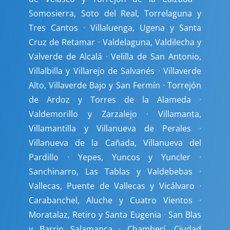
Somosierra, Soto del Real, Torrelaguna y
Tres Cantos
·
Villaluenga, Ugena y Santa
Cruz de Retamar
·
Valdelaguna, Valdilecha y
Valverde de Alcalá
·
Velilla de San Antonio,
Villalbilla y Villarejo de Salvanés
·
Villaverde
Alto, Villaverde Bajo y San Fermín
·
Torrejón
de Ardoz y Torres de la Alameda
·
Valdemorillo y Zarzalejo
·
Villamanta,
Villamantilla y Villanueva de Perales
·
Villanueva de la Cañada, Villanueva del
Pardillo
·
Yepes, Yuncos y Yuncler
·
Sanchinarro, Las Tablas y Valdebebas
·
Vallecas, Puente de Vallecas y Vicálvaro
·
Carabanchel, Aluche y Cuatro Vientos
·
Moratalaz, Retiro y Santa Eugenia
·
San Blas
y Barrio Salamanca
·
Chamberí, Ciudad