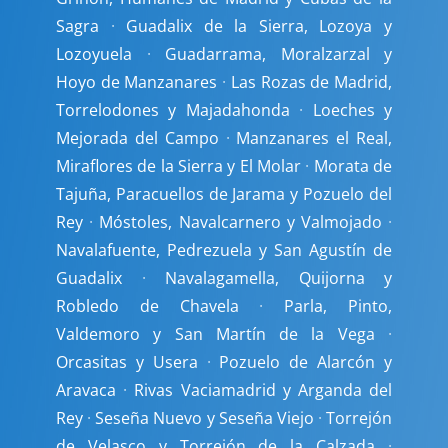
Sagra
·
Guadalix de la Sierra, Lozoya y
Lozoyuela
·
Guadarrama, Moralzarzal y
Hoyo de Manzanares
·
Las Rozas de Madrid,
Torrelodones y Majadahonda
·
Loeches y
Mejorada del Campo
·
Manzanares el Real,
Miraflores de la Sierra y El Molar
·
Morata de
Tajuña, Paracuellos de Jarama y Pozuelo del
Rey
·
Móstoles, Navalcarnero y Valmojado
·
Navalafuente, Pedrezuela y San Agustín de
Guadalix
·
Navalagamella, Quijorna y
Robledo de Chavela
·
Parla, Pinto,
Valdemoro y San Martín de la Vega
·
Orcasitas y Usera
·
Pozuelo de Alarcón y
Aravaca
·
Rivas Vaciamadrid y Arganda del
Rey
·
Seseña Nuevo y Seseña Viejo
·
Torrejón
de Velasco y Torrejón de la Calzada
·